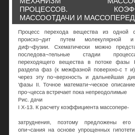
МЕХАНИЗМ МАССООБ
ПРОЦЕССОВ. КОЭФФ
МАССООТДАЧИ И МАССОПЕРЕД
Процесс перехода вещества из одной 
происхо¬дит путем молекулярной и
диф¬фузии. Схематически можно предст
последова¬тельные стадии процес
переходящего вещества в потоке фазы I
раздела фаз (к межфазной поверхно-с т и)
через эту по¬верхность и дальнейшая ди
'фазы II. Точное математи¬ческое описани
про¬цесса встречает пока непреодолимые
Рис. дачи
I Х-13. К расчету коэффициента массопере-
затруднения, поэтому предложены его
опи¬сания на основе упрощенных гипотети