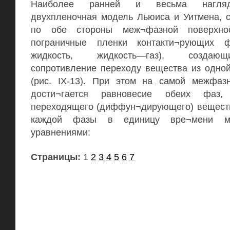
Наиболее ранней и весьма нагляд
двухпленочная модель Льюиса и Уитмена, с
по обе стороны меж¬фазной поверхнос
пограничные пленки контакти¬рующих 
жидкость, жидкость—газ), создаю
сопротивление переходу вещества из одно
(рис. IX-13). При этом на самой межфаз
дости¬гается равновесие обеих фаз,
переходящего (диффун¬дирующего) вещест
каждой фазы в единицу вре¬мени м
уравнениями:
Страницы:
1
2
3
4
5
6
7